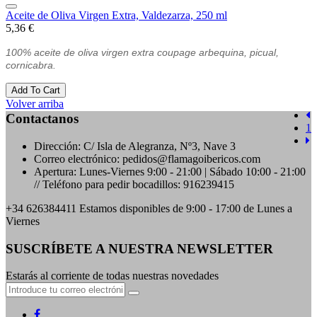
Aceite de Oliva Virgen Extra, Valdezarza, 250 ml
5,36 €
100% aceite de oliva virgen extra coupage arbequina, picual,
cornicabra.
Add To Cart
Volver arriba
Contactanos
1
Dirección:
C/ Isla de Alegranza, Nº3, Nave 3
Correo electrónico:
pedidos@flamagoibericos.com
Apertura:
Lunes-Viernes 9:00 - 21:00 | Sábado 10:00 - 21:00
// Teléfono para pedir bocadillos: 916239415
+34 626384411
Estamos disponibles de 9:00 - 17:00 de Lunes a
Viernes
SUSCRÍBETE A NUESTRA NEWSLETTER
Estarás al corriente de todas nuestras novedades