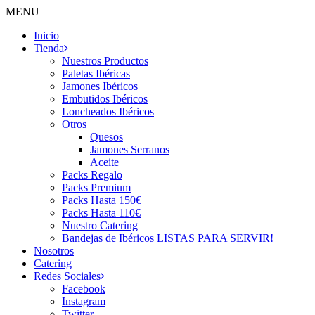
MENU
Inicio
Tienda
Nuestros Productos
Paletas Ibéricas
Jamones Ibéricos
Embutidos Ibéricos
Loncheados Ibéricos
Otros
Quesos
Jamones Serranos
Aceite
Packs Regalo
Packs Premium
Packs Hasta 150€
Packs Hasta 110€
Nuestro Catering
Bandejas de Ibéricos LISTAS PARA SERVIR!
Nosotros
Catering
Redes Sociales
Facebook
Instagram
Twitter