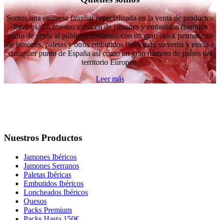
Somos una empresa familiar especializada en la venta de productos
Ibéricos. En nuestro almacén de jamones y embutidos (también
punto de venta al público) contamos con un gran stock permanente
de jamones, paletas y otros embutidos listos para su venta y envío a
cualquier punto de España así como un gran número de países del
territorio Europeo.
Leer más
Nuestros Productos
Jamones Ibéricos
Jamones Serranos
Paletas Ibéricas
Embutidos Ibéricos
Loncheados Ibéricos
Quesos
Packs Premium
Packs Hasta 150€