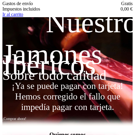
Gastos de envío
Gratis
Impuestos incluidos
Nuestro
0,00 €
Ir al carrito
Jamones
Ibéricos
Sobre todo calidad
¡Ya se puede pagar con tarjeta!
Hemos corregido el fallo que
impedía pagar con tarjeta.
¡Comprar ahora!
Quienes somos