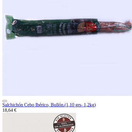
Salchichón Cebo Ibérico, Bullón.(1,10 grs- 1,2kg)
18,64 €