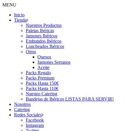
MENU
Inicio
Tienda
Nuestros Productos
Paletas Ibéricas
Jamones Ibéricos
Embutidos Ibéricos
Loncheados Ibéricos
Otros
Quesos
Jamones Serranos
Aceite
Packs Regalo
Packs Premium
Packs Hasta 150€
Packs Hasta 110€
Nuestro Catering
Bandejas de Ibéricos LISTAS PARA SERVIR!
Nosotros
Catering
Redes Sociales
Facebook
Instagram
Twitter