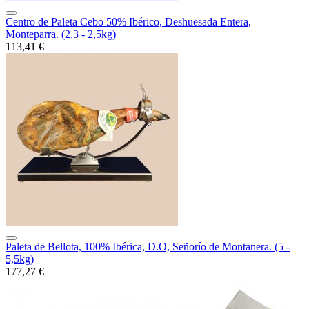
Centro de Paleta Cebo 50% Ibérico, Deshuesada Entera,
Monteparra. (2,3 - 2,5kg)
113,41 €
Paleta de Bellota, 100% Ibérica, D.O, Señorío de Montanera. (5 -
5,5kg)
177,27 €