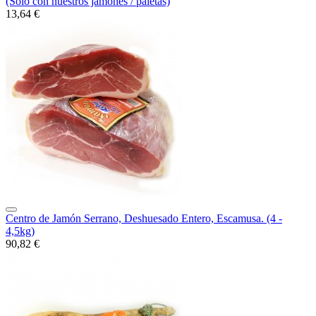
(Solo con nuestros jamones / paletas)
13,64 €
Centro de Jamón Serrano, Deshuesado Entero, Escamusa. (4 -
4,5kg)
90,82 €