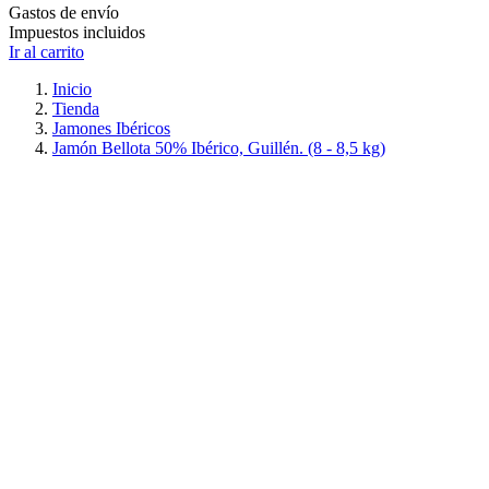
Gastos de envío
Impuestos incluidos
Ir al carrito
Inicio
Tienda
Jamones Ibéricos
Jamón Bellota 50% Ibérico, Guillén. (8 - 8,5 kg)