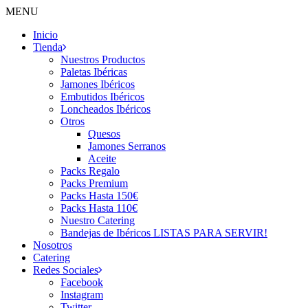
MENU
Inicio
Tienda
Nuestros Productos
Paletas Ibéricas
Jamones Ibéricos
Embutidos Ibéricos
Loncheados Ibéricos
Otros
Quesos
Jamones Serranos
Aceite
Packs Regalo
Packs Premium
Packs Hasta 150€
Packs Hasta 110€
Nuestro Catering
Bandejas de Ibéricos LISTAS PARA SERVIR!
Nosotros
Catering
Redes Sociales
Facebook
Instagram
Twitter