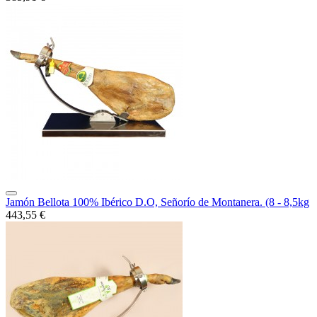
Jamón Bellota 100% Ibérico D.O, Señorío de Montanera. (8 - 8,5kg
443,55 €