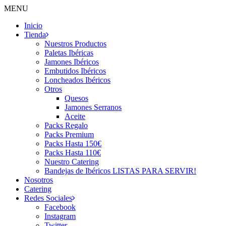
MENU
Inicio
Tienda
Nuestros Productos
Paletas Ibéricas
Jamones Ibéricos
Embutidos Ibéricos
Loncheados Ibéricos
Otros
Quesos
Jamones Serranos
Aceite
Packs Regalo
Packs Premium
Packs Hasta 150€
Packs Hasta 110€
Nuestro Catering
Bandejas de Ibéricos LISTAS PARA SERVIR!
Nosotros
Catering
Redes Sociales
Facebook
Instagram
Twitter