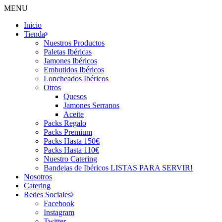
MENU
Inicio
Tienda
Nuestros Productos
Paletas Ibéricas
Jamones Ibéricos
Embutidos Ibéricos
Loncheados Ibéricos
Otros
Quesos
Jamones Serranos
Aceite
Packs Regalo
Packs Premium
Packs Hasta 150€
Packs Hasta 110€
Nuestro Catering
Bandejas de Ibéricos LISTAS PARA SERVIR!
Nosotros
Catering
Redes Sociales
Facebook
Instagram
Twitter