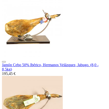
Jamón Cebo 50% Ibérico, Hermanos Velázquez, Jabugo. (8,0 -
8,5kg)
195,45 €