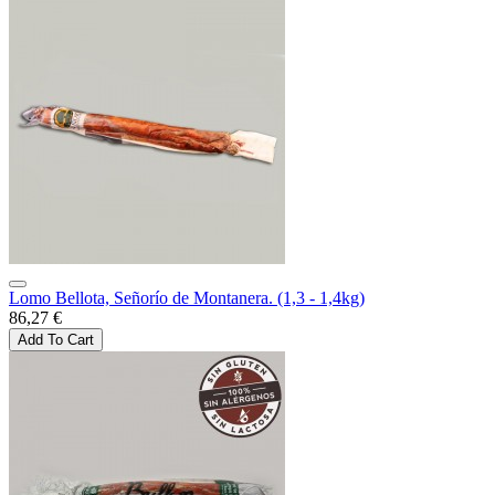
Lomo Bellota, Señorío de Montanera. (1,3 - 1,4kg)
86,27 €
Add To Cart