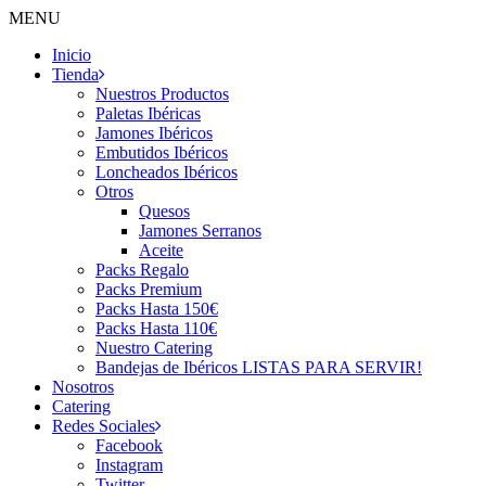
MENU
Inicio
Tienda
Nuestros Productos
Paletas Ibéricas
Jamones Ibéricos
Embutidos Ibéricos
Loncheados Ibéricos
Otros
Quesos
Jamones Serranos
Aceite
Packs Regalo
Packs Premium
Packs Hasta 150€
Packs Hasta 110€
Nuestro Catering
Bandejas de Ibéricos LISTAS PARA SERVIR!
Nosotros
Catering
Redes Sociales
Facebook
Instagram
Twitter