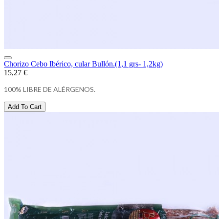
Chorizo Cebo Ibérico, cular Bullón.(1,1 grs- 1,2kg)
15,27 €
100% LIBRE DE ALÉRGENOS.
Add To Cart