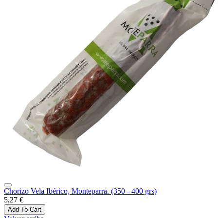
Chorizo Vela Ibérico, Monteparra. (350 - 400 grs)
5,27 €
Add To Cart